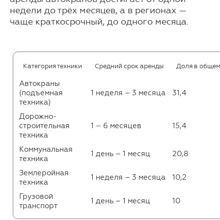
недели до трёх месяцев, а в регионах —
чаще краткосрочный, до одного месяца.
Категория техники
Средний срок аренды
Доля в общем
Автокраны
(подъемная
1 неделя – 3 месяца
31,4
техника)
Дорожно-
строительная
1 – 6 месяцев
15,4
техника
Коммунальная
1 день – 1 месяц
20,8
техника
Землеройная
1 неделя – 3 месяца
10,2
техника
Грузовой
1 день – 1 месяц
10
транспорт