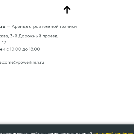
.ru
— Аренда строительной техники
сква, 3-й Дорожный проезд,
. 12
м с 10:00 до 18:00
elcome@powerkran.ru
я использовать сайт, вы соглашаетесь с нашей
политикой конфиде