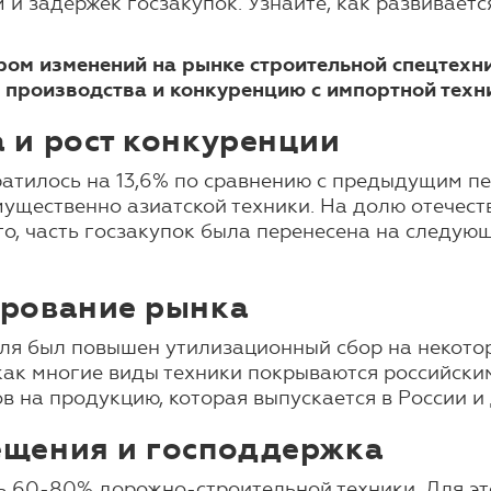
и задержек госзакупок. Узнайте, как развиваетс
м изменений на рынке строительной спецтехник
 производства и конкуренцию с импортной техн
 и рост конкуренции
атилось на 13,6% по сравнению с предыдущим пе
мущественно азиатской техники. На долю отечес
о, часть госзакупок была перенесена на следую
ирование рынка
ля был повышен утилизационный сбор на некотор
как многие виды техники покрываются российски
 на продукцию, которая выпускается в России и
ещения и господдержка
ь 60-80% дорожно-строительной техники. Для э