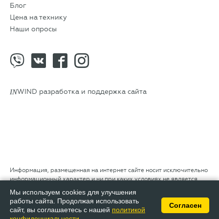
Блог
Цена на технику
Наши опросы
IN
WIND разработка и поддержка сайта
Информация, размещенная на интернет сайте носит исключительно
информационный характер и ни при каких условиях не является
публичной офертой, определяемой положениями Статьи 437
Мы используем cookies для улучшения
Гражданского кодекса РФ
работы сайта. Продолжая использовать
Согласен
сайт, вы соглашаетесь с нашей
политикой
конфиденциальности
.